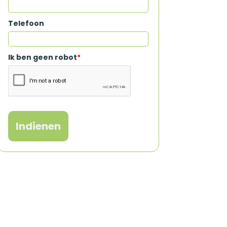
Telefoon
Ik ben geen robot
*
Indienen