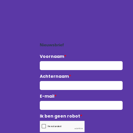
Nieuwsbrief
Voornaam
*
Achternaam
*
E-mail
*
Ik ben geen robot
*