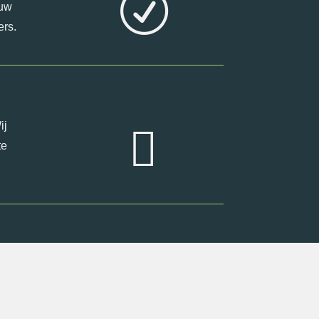
R
ouw
ers.
ij

te