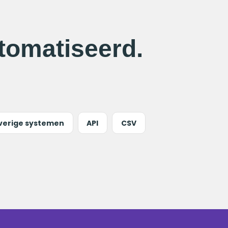
tomatiseerd.
verige systemen
API
CSV