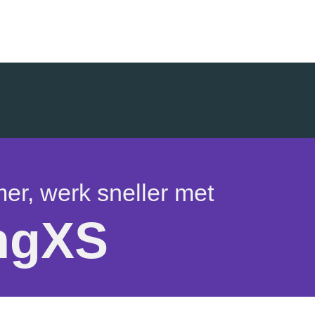
er, werk sneller met
ngXS