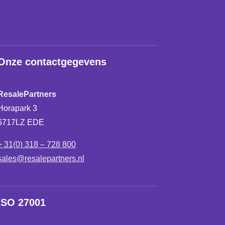
Onze contactgegevens
ResalePartners
Horapark 3
6717LZ EDE
+ 31(0) 318 – 728 800
sales@resalepartners.nl
ISO 27001