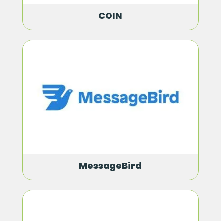
COIN
MessageBird