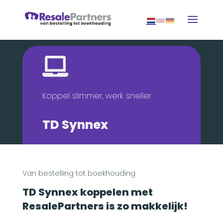

Koppel slimmer, werk sneller
TD Synnex
Van bestelling tot boekhouding
TD Synnex koppelen met
ResalePartners is zo makkelijk!