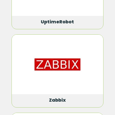
UptimeRobot
Zabbix