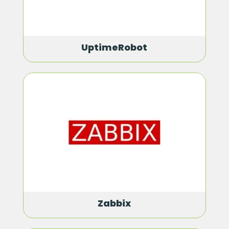
UptimeRobot
Zabbix