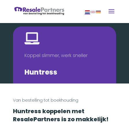

Koppel slimmer, werk sneller
Huntress
Van bestelling tot boekhouding
Huntress koppelen met
ResalePartners is zo makkelijk!