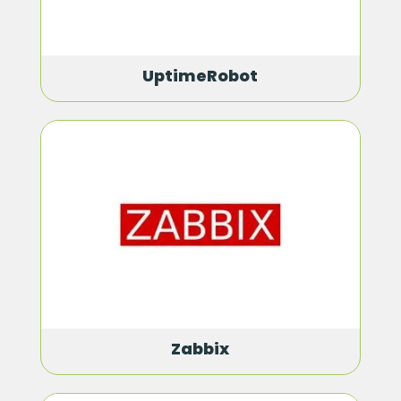
UptimeRobot
Zabbix