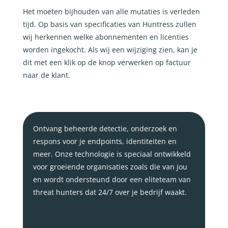
Het moeten bijhouden van alle mutaties is verleden
tijd. Op basis van specificaties van Huntress zullen
wij herkennen welke abonnementen en licenties
worden ingekocht. Als wij een wijziging zien, kan je
dit met een klik op de knop verwerken op factuur
naar de klant.
Ontvang beheerde detectie, onderzoek en
respons voor je endpoints, identiteiten en
meer. Onze technologie is speciaal ontwikkeld
voor groeiende organisaties zoals die van jou
en wordt ondersteund door een eliteteam van
threat hunters dat 24/7 over je bedrijf waakt.