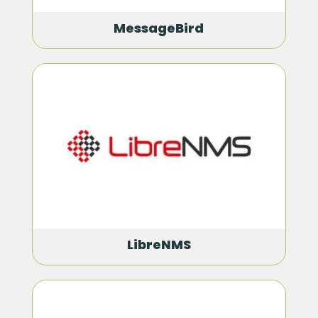
MessageBird
LibreNMS