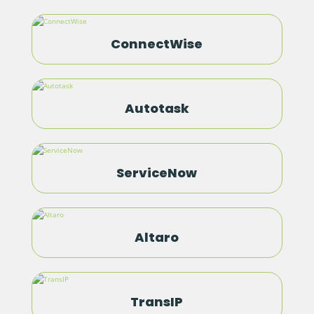
ConnectWise
Autotask
ServiceNow
Altaro
TransIP