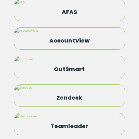
AFAS
AccountView
OutSmart
Zendesk
Teamleader