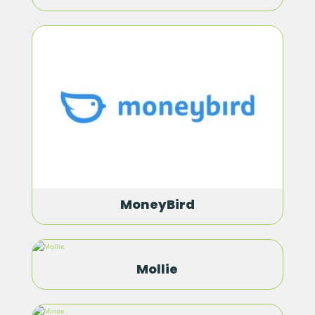
MoneyBird
Mollie