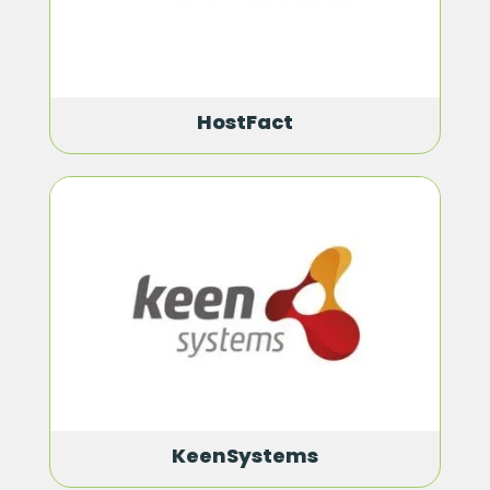
HostFact
KeenSystems