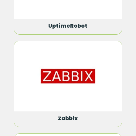
UptimeRobot
Zabbix