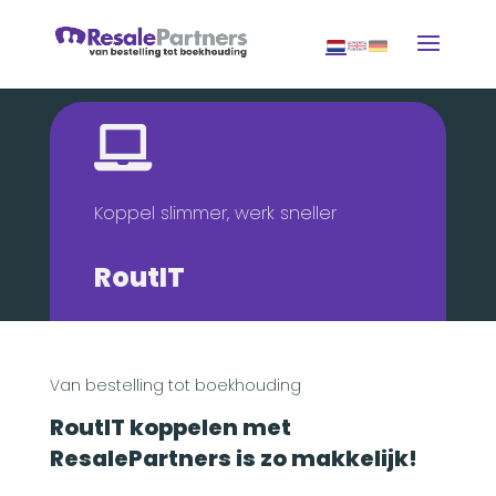

Koppel slimmer, werk sneller
RoutIT
Van bestelling tot boekhouding
RoutIT koppelen met
ResalePartners is zo makkelijk!