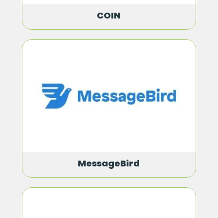
COIN
MessageBird