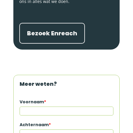
ons in alles wat we doen.
Bezoek Enreach
Meer weten?
Voornaam
*
Achternaam
*