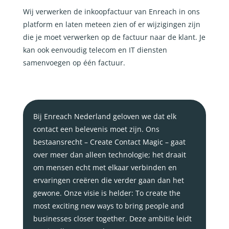
Wij verwerken de inkoopfactuur van Enreach in ons
platform en laten meteen zien of er wijzigingen zijn
die je moet verwerken op de factuur naar de klant. Je
kan ook eenvoudig telecom en IT diensten
samenvoegen op één factuur.
Bij Enreach Nederland geloven we dat elk
contact een belevenis moet zijn. Ons
bestaansrecht – Create Contact Magic – gaat
over meer dan alleen technologie; het draait
om mensen echt met elkaar verbinden en
ervaringen creëren die verder gaan dan het
gewone. Onze visie is helder: To create the
most exciting new ways to bring people and
businesses closer together. Deze ambitie leidt