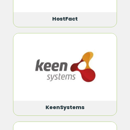
HostFact
KeenSystems