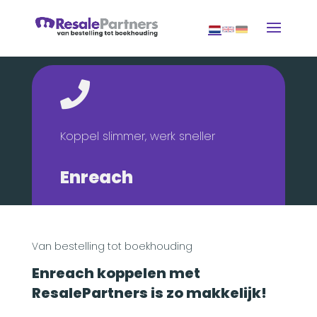

Koppel slimmer, werk sneller
Enreach
Van bestelling tot boekhouding
Enreach koppelen met
ResalePartners is zo makkelijk!