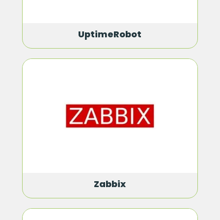
UptimeRobot
Zabbix