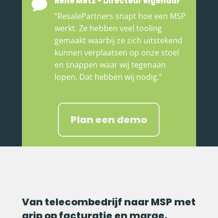
René Metz - Directeur eigenaar

“ResalePartners snapt hoe een MSP
werkt. Ze hebben veel tooling
gemaakt waarbij ze zich uitstekend
kunnen verplaatsen op onze stoel
en snappen waar wij tegenaan
lopen. Dat hebben wij nodig.”
Plan een demo
Van telecombedrijf naar MSP met
grip op facturatie en marge.