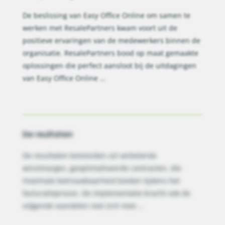
De beslissing van Easy Office Online om samen te
werken met ResalePartners kwam voort uit de
positieve ervaringen van de medewerkers binnen de
organisatie. ResalePartners bood op maat gemaakte
oplossingen die perfect aansloot bij de uitdagingen
van
Easy Office Online
…
De reultaten
De resultaten bestonden uit verbeterde
winstmarges, geoptimaliseerde contracten, die
maximale betrouwbaarheid bieden tijdens het
facturatieproces. De implementatie bracht ook de
volgende voordelen met zich mee …